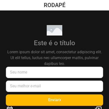
RODAPÉ
Este é o título
Lorem ipsum dolor sit amet, consectetur adipiscing elit.
Ut elit tellus, luctus nec ullamcorper mattis, pulvinar
dapibus leo.
Enviar