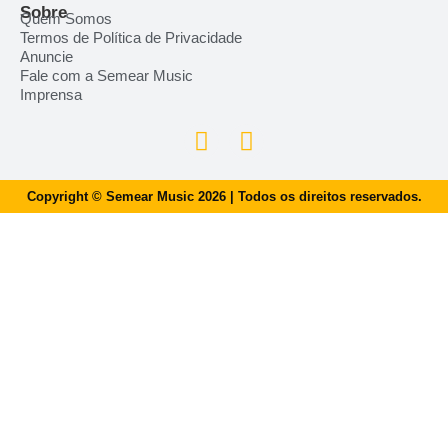
Sobre
Quem Somos
Termos de Política de Privacidade
Anuncie
Fale com a Semear Music
Imprensa
Copyright © Semear Music 2026 | Todos os direitos reservados.