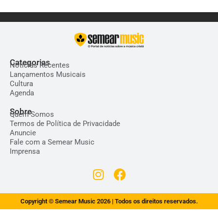
Categorias
Notícias Recentes
Lançamentos Musicais
Cultura
Agenda
Sobre
Quem Somos
Termos de Política de Privacidade
Anuncie
Fale com a Semear Music
Imprensa
Copyright © Semear Music 2026 | Todos os direitos reservados.