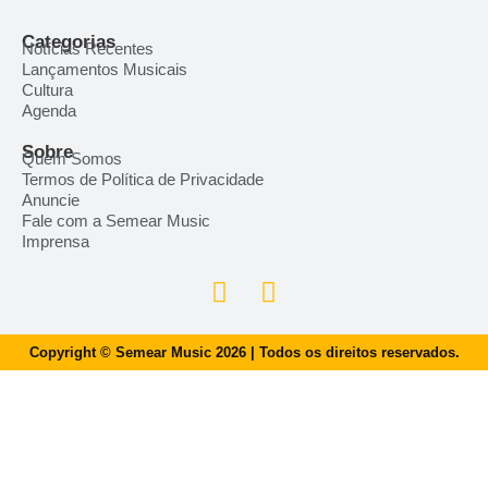
Categorias
Notícias Recentes
Lançamentos Musicais
Cultura
Agenda
Sobre
Quem Somos
Termos de Política de Privacidade
Anuncie
Fale com a Semear Music
Imprensa
Copyright © Semear Music 2026 | Todos os direitos reservados.