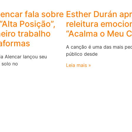
encar fala sobre
Esther Durán ap
 “Alta Posição”,
releitura emocio
eiro trabalho
“Acalma o Meu 
taformas
A canção é uma das mais ped
público desde
a Alencar lançou seu
e solo no
Leia mais »