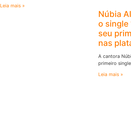
Leia mais »
Núbia Al
o single
seu prim
nas pla
A cantora Núbi
primeiro singl
Leia mais »