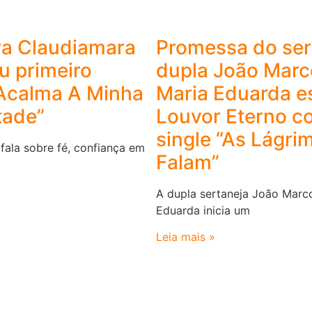
ra Claudiamara
Promessa do ser
u primeiro
dupla João Marc
“Acalma A Minha
Maria Eduarda es
ade”
Louvor Eterno c
single “As Lágri
fala sobre fé, confiança em
Falam”
A dupla sertaneja João Marc
Eduarda inicia um
Leia mais »