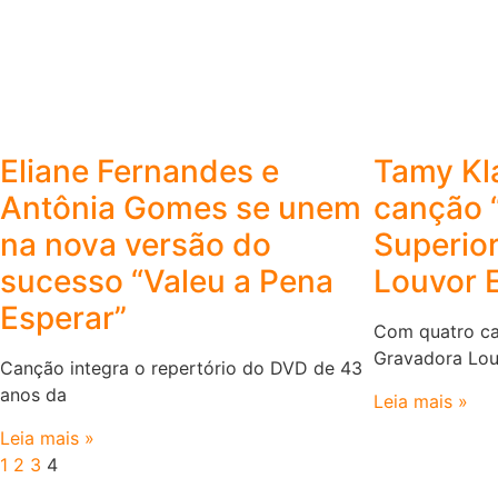
Eliane Fernandes e
Tamy Kl
Antônia Gomes se unem
canção 
na nova versão do
Superior
sucesso “Valeu a Pena
Louvor 
Esperar”
Com quatro ca
Gravadora Lou
Canção integra o repertório do DVD de 43
anos da
Leia mais »
Leia mais »
1
2
3
4