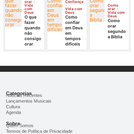
orar
Confiança
Vida
Como
com
Vida com
orar
Deus
Deus
Vida com
Deus
O que
Como
Como
fazer
confiar
orar
quando
em Deus
segundo
não
em
a Bíblia
consigo
tempos
orar
difíceis
Categorias
Notícias Recentes
Lançamentos Musicais
Cultura
Agenda
Sobre
Quem Somos
Termos de Política de Privacidade