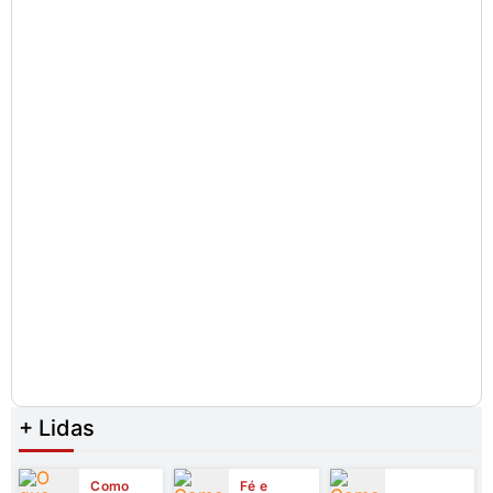
+ Lidas
Como
Fé e