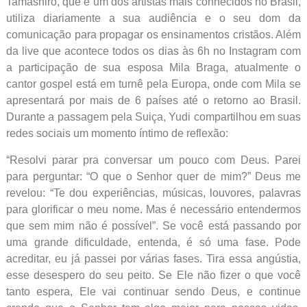
Tamashiro, que é um dos artistas mais conhecidos no Brasil,
utiliza diariamente a sua audiência e o seu dom da
comunicação para propagar os ensinamentos cristãos. Além
da live que acontece todos os dias às 6h no Instagram com
a participação de sua esposa Mila Braga, atualmente o
cantor gospel está em turnê pela Europa, onde com Mila se
apresentará por mais de 6 países até o retorno ao Brasil.
Durante a passagem pela Suiça, Yudi compartilhou em suas
redes sociais um momento íntimo de reflexão:
“Resolvi parar pra conversar um pouco com Deus. Parei
para perguntar: “O que o Senhor quer de mim?” Deus me
revelou: “Te dou experiências, músicas, louvores, palavras
para glorificar o meu nome. Mas é necessário entendermos
que sem mim não é possível”. Se você está passando por
uma grande dificuldade, entenda, é só uma fase. Pode
acreditar, eu já passei por várias fases. Tira essa angústia,
esse desespero do seu peito. Se Ele não fizer o que você
tanto espera, Ele vai continuar sendo Deus, e continue