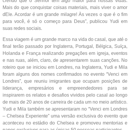
crendo que o Senhor tem algo maior para nossas vidas.
Mais do que conquistar coisas materiais, mais viver o amor
dEle. Acordar é um grande milagre! Às vezes o que é o fim
para você, é só o começo para Deus”, publicou Yudi em
suas redes sociais.
Essa viagem é um grande marco na vida do casal, que até o
final terão passado por Inglaterra, Portugal, Bélgica, Suíça,
Holanda e França realizando pregações em igreja, eventos
e nas ruas, além, claro, de apresentarem suas canções. No
roteiro que se iniciou em Londres, na Inglaterra, Yudi e Mila
foram alguns dos nomes confirmados no evento “Venci em
Londres”, que reuniu imigrantes que ocupam posições de
liderança, empresários e empreendedores para se
inspirarem os relatos e desafios vividos pelo casal ao longo
de mais de 20 anos de carreira de cada um no meio artístico.
Yudi e Mila também se apresentaram no “Venci em Londres
– Chelsea Experiente” uma versão exclusiva do evento que
aconteceu no estádio do Chelsea e promoveu mentorias e
papos exclusivos para as únicas 50 pessoas participantes.