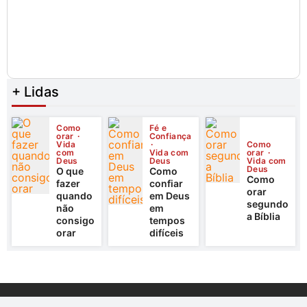
+ Lidas
Como
Fé e
orar
Confiança
Vida
Como
com
Vida com
orar
Deus
Deus
Vida com
Deus
O que
Como
Como
fazer
confiar
orar
quando
em Deus
segundo
não
em
a Bíblia
consigo
tempos
orar
difíceis