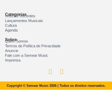
Categorias
Notícias Recentes
Lançamentos Musicais
Cultura
Agenda
Sobre
Quem Somos
Termos de Política de Privacidade
Anuncie
Fale com a Semear Music
Imprensa
Copyright © Semear Music 2026 | Todos os direitos reservados.