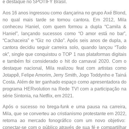
e destaque no SPOTIFY Brasil.
Aos 16 anos ingressou como dançarina no grupo Axé Blond,
no qual mais tarde se tornou cantora. Em 2012, Mila
conheceu Haniel, com quem formou a dupla “Camila &
Haniel”, lançando sucessos como “O amor está no bar”,
“Cachaceira” e “Giz no chão”. Após seis anos de dupla, a
cantora decidiu seguir carreira solo, quando lançou “Tudo
ok”, single que conquistou o TOP 1 nas plataformas digitais
e também foi considerado o hit do carnaval 2020. Com o
destaque nacional, Mila realizou feat com artistas como
Jotappê, Felipe Amorim, Jerry Smith, Jogo Toddynho e Tainá
Costa. Além de ter ganhado espaço como apresentadora do
programa HERvolution na Rede TV! com a participação na
série Sintonia, na Netflix, em 2021.
Após o sucesso no brega-funk e uma pausa na carreira,
Mila, que se converteu ao cristianismo protestante em 2022,
retorna ao mercado fonográfico com um novo objetivo:
conectar-se com o público através de sua fé e compartilhar