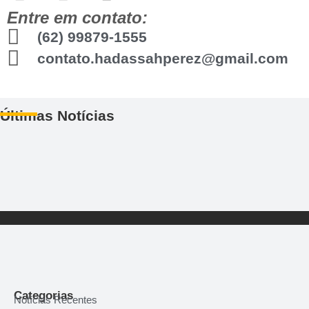
Entre em contato:
(62) 99879-1555
contato.hadassahperez@gmail.com
Últimas Notícias
Hadassah Perez e o belíssimo single
“Liberdade”
Leia Mais
Categorias
Notícias Recentes