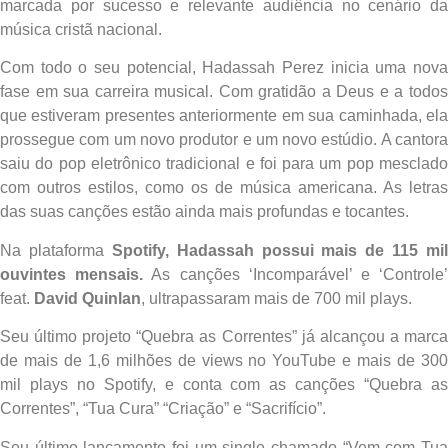
marcada por sucesso e relevante audiência no cenário da
música cristã nacional.
Com todo o seu potencial, Hadassah Perez inicia uma nova
fase em sua carreira musical. Com gratidão a Deus e a todos
que estiveram presentes anteriormente em sua caminhada, ela
prossegue com um novo produtor e um novo estúdio. A cantora
saiu do pop eletrônico tradicional e foi para um pop mesclado
com outros estilos, como os de música americana. As letras
das suas canções estão ainda mais profundas e tocantes.
Na plataforma
Spotify, Hadassah possui mais de 115 mil
ouvintes mensais.
As canções ‘Incomparável’ e ‘Controle
feat.
David Quinlan
, ultrapassaram mais de 700 mil plays.
Seu último projeto “Quebra as Correntes” já alcançou a marca
de mais de 1,6 milhões de views no YouTube e mais de 300
mil plays no Spotify, e conta com as canções “Quebra as
Correntes”, “Tua Cura” “Criação” e “Sacrifício”.
Seu último lançamento foi um single chamado “Vem com Tua