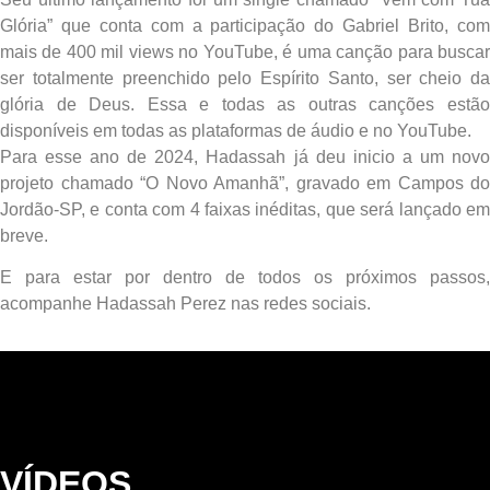
Glória” que conta com a participação do Gabriel Brito, com
mais de 400 mil views no YouTube, é uma canção para buscar
ser totalmente preenchido pelo Espírito Santo, ser cheio da
glória de Deus. Essa e todas as outras canções estão
disponíveis em todas as plataformas de áudio e no YouTube.
Para esse ano de 2024, Hadassah já deu inicio a um novo
projeto chamado “O Novo Amanhã”, gravado em Campos do
Jordão-SP, e conta com 4 faixas inéditas, que será lançado em
breve.
E para estar por dentro de todos os próximos passos,
acompanhe Hadassah Perez nas redes sociais.
VÍDEOS