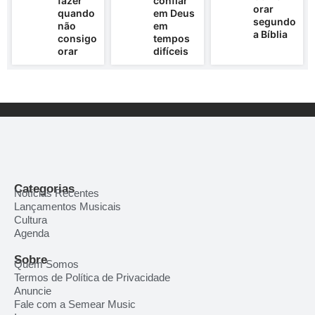
fazer
confiar
orar
quando
em Deus
segundo
não
em
a Bíblia
consigo
tempos
orar
difíceis
Categorias
Notícias Recentes
Lançamentos Musicais
Cultura
Agenda
Sobre
Quem Somos
Termos de Política de Privacidade
Anuncie
Fale com a Semear Music