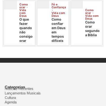
Como
Fé e
orar
Confiança
Vida
Como
com
Vida com
orar
Deus
Deus
Vida com
Deus
O que
Como
Como
fazer
confiar
orar
quando
em Deus
segundo
não
em
a Bíblia
consigo
tempos
orar
difíceis
Categorias
Notícias Recentes
Lançamentos Musicais
Cultura
Agenda