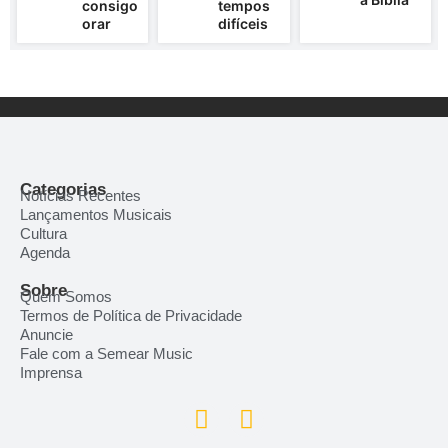
consigo
tempos
orar
difíceis
Categorias
Notícias Recentes
Lançamentos Musicais
Cultura
Agenda
Sobre
Quem Somos
Termos de Política de Privacidade
Anuncie
Fale com a Semear Music
Imprensa