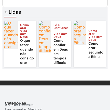
+ Lidas
Como
Fé e
orar
Confiança
Vida
Como
com
Vida com
orar
Deus
Deus
Vida com
Deus
O que
Como
Como
fazer
confiar
orar
quando
em Deus
segundo
não
em
a Bíblia
consigo
tempos
orar
difíceis
Categorias
Notícias Recentes
Lançamentos Musicais