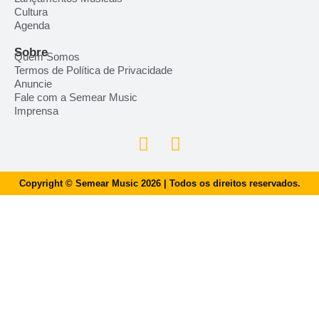
Cultura
Agenda
Sobre
Quem Somos
Termos de Política de Privacidade
Anuncie
Fale com a Semear Music
Imprensa
Copyright © Semear Music 2026 | Todos os direitos reservados.