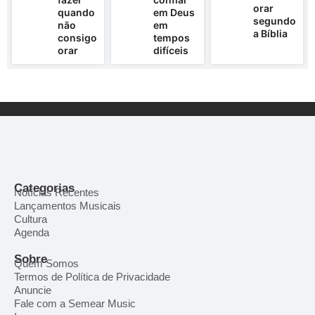
orar
quando
em Deus
segundo
não
em
a Bíblia
consigo
tempos
orar
difíceis
Categorias
Notícias Recentes
Lançamentos Musicais
Cultura
Agenda
Sobre
Quem Somos
Termos de Política de Privacidade
Anuncie
Fale com a Semear Music