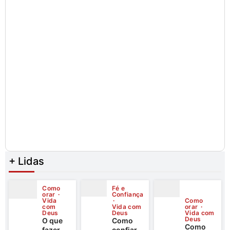
+ Lidas
Como
Fé e
orar
Confiança
Vida
Como
com
Vida com
orar
Deus
Deus
Vida com
Deus
O que
Como
Como
fazer
confiar