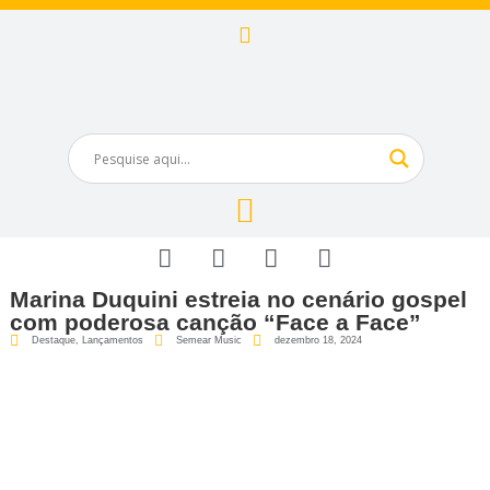
Marina Duquini estreia no cenário gospel
com poderosa canção “Face a Face”
Destaque
,
Lançamentos
Semear Music
dezembro 18, 2024