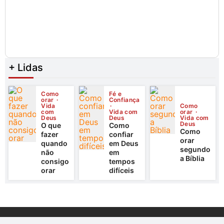
+ Lidas
Como
Fé e
orar
Confiança
Vida
Como
com
Vida com
orar
Deus
Deus
Vida com
Deus
O que
Como
Como
fazer
confiar
orar
quando
em Deus
segundo
não
em
a Bíblia
consigo
tempos
orar
difíceis