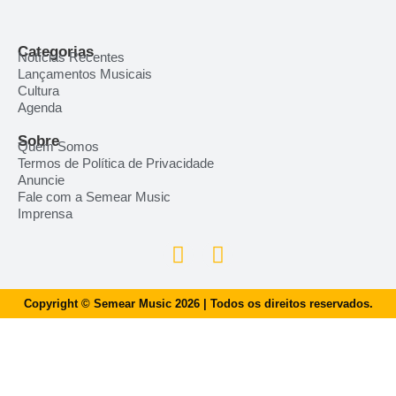
Categorias
Notícias Recentes
Lançamentos Musicais
Cultura
Agenda
Sobre
Quem Somos
Termos de Política de Privacidade
Anuncie
Fale com a Semear Music
Imprensa
Copyright © Semear Music 2026 | Todos os direitos reservados.