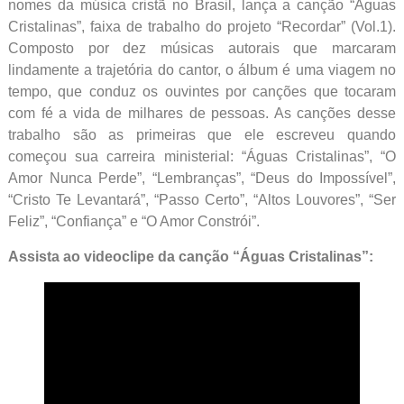
nomes da música cristã no Brasil, lança a canção “Águas
Cristalinas”, faixa de trabalho do projeto “Recordar” (Vol.1).
Composto por dez músicas autorais que marcaram
lindamente a trajetória do cantor, o álbum é uma viagem no
tempo, que conduz os ouvintes por canções que tocaram
com fé a vida de milhares de pessoas. As canções desse
trabalho são as primeiras que ele escreveu quando
começou sua carreira ministerial: “Águas Cristalinas”, “O
Amor Nunca Perde”, “Lembranças”, “Deus do Impossível”,
“Cristo Te Levantará”, “Passo Certo”, “Altos Louvores”, “Ser
Feliz”, “Confiança” e “O Amor Constrói”.
Assista ao videoclipe da canção “Águas Cristalinas”: