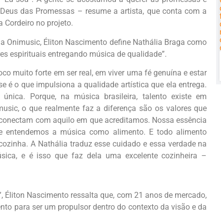
 Deus das Promessas – resume a artista, que conta com a
 Cordeiro no projeto.
 da Onimusic, Éliton Nascimento define Nathália Braga como
res espirituais entregando música de qualidade”.
o muito forte em ser real, em viver uma fé genuína e estar
e é o que impulsiona a qualidade artística que ela entrega.
 única. Porque, na música brasileira, talento existe em
usic, o que realmente faz a diferença são os valores que
e conectam com aquilo em que acreditamos. Nossa essência
ue entendemos a música como alimento. E todo alimento
zinha. A Nathália traduz esse cuidado e essa verdade na
ica, e é isso que faz dela uma excelente cozinheira –
”, Éliton Nascimento ressalta que, com 21 anos de mercado,
o para ser um propulsor dentro do contexto da visão e da