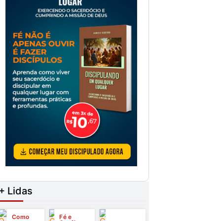
+ Lidas
Como
Fé e