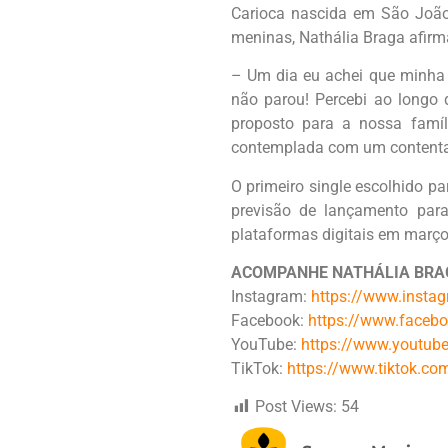
Carioca nascida em São João
meninas, Nathália Braga afirm
– Um dia eu achei que minha 
não parou! Percebi ao longo
proposto para a nossa famí
contemplada com um contentame
O primeiro single escolhido p
previsão de lançamento para
plataformas digitais em março
ACOMPANHE NATHÁLIA BRAG
Instagram:
https://www.insta
Facebook:
https://www.facebo
YouTube:
https://www.youtube
TikTok:
https://www.tiktok.c
Post Views:
54