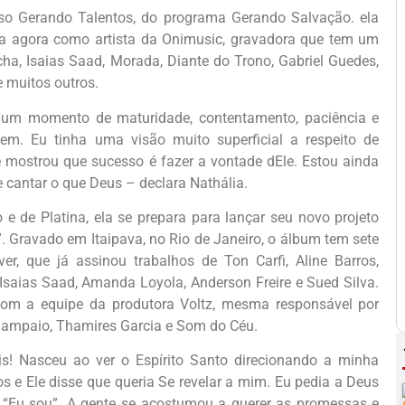
o Gerando Talentos, do programa Gerando Salvação. ela
ra agora como artista da Onimusic, gravadora que tem um
ha, Isaias Saad, Morada, Diante do Trono, Gabriel Guedes,
 muitos outros.
 um momento de maturidade, contentamento, paciência e
bem. Eu tinha uma visão muito superficial a respeito de
 mostrou que sucesso é fazer a vontade dEle. Estou ainda
cantar o que Deus – declara Nathália.
 de Platina, ela se prepara para lançar seu novo projeto
”. Gravado em Itaipava, no Rio de Janeiro, o álbum tem sete
er, que já assinou trabalhos de Ton Carfi, Aline Barros,
 Isaias Saad, Amanda Loyola, Anderson Freire e Sued Silva.
 com a equipe da produtora Voltz, mesma responsável por
Sampaio, Thamires Garcia e Som do Céu.
s! Nasceu ao ver o Espírito Santo direcionando a minha
s e Ele disse que queria Se revelar a mim. Eu pedia a Deus
: “Eu sou”. A gente se acostumou a querer as promessas e