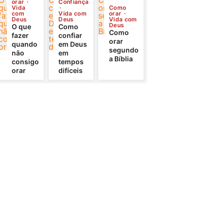
orar
Confiança
Vida
Como
com
Vida com
orar
Deus
Deus
Vida com
Deus
O que
Como
Como
fazer
confiar
orar
quando
em Deus
segundo
não
em
a Bíblia
consigo
tempos
orar
difíceis