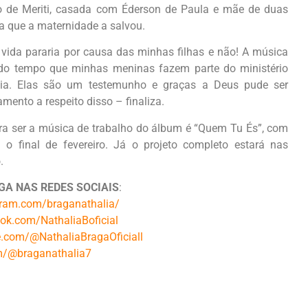
 de Meriti, casada com Éderson de Paula e mãe de duas
a que a maternidade a salvou.
vida pararia por causa das minhas filhas e não! A música
 do tempo que minhas meninas fazem parte do ministério
lia. Elas são um testemunho e graças a Deus pude ser
nto a respeito disso – finaliza.
ara ser a música de trabalho do álbum é “Quem Tu És”, com
 o final de fevereiro. Já o projeto completo estará nas
.
A NAS REDES SOCIAIS
:
gram.com/braganathalia/
ok.com/NathaliaBoficial
.com/@NathaliaBragaOficiall
om/@braganathalia7