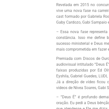
Revelada em 2015 no concurs
vive uma nova fase na carrei
cast formado por Gabriela Roc
Gaby Cardozo, Gabi Sampaio e
– Essa nova fase representa
constância. Isso me define 
sucesso ministerial e Deus me
mais comprometida em fazer e 
Premiada com Discos de Ouro e
audiovisual intitulado “Deus É
faixas produzidas por Ed Oliv
Eyshila, Gabriel Guedes, LUDI,
Já a direção de vídeo ficou
vídeos de Nívea Soares, Gabi 
– “Deus É” é profundo demai
oração. Eu pedi a Deus bênção
que atendesse e Ele me dizia