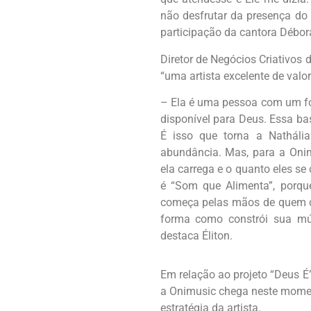
não desfrutar da presença do
participação da cantora Débora
Diretor de Negócios Criativos
“uma artista excelente de valo
– Ela é uma pessoa com um foc
disponível para Deus. Essa bas
É isso que torna a Nathália
abundância. Mas, para a Onim
ela carrega e o quanto eles s
é “Som que Alimenta”, porq
começa pelas mãos de quem co
forma como constrói sua mús
destaca Éliton.
Em relação ao projeto “Deus É
a Onimusic chega neste moment
estratégia da artista.