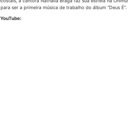
stais, a cantora Nathália Braga faz sua estreia na Onimus
ara ser a primeira música de trabalho do álbum “Deus É”.
o YouTube: