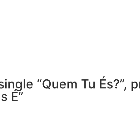
 single “Quem Tu És?”, 
s É”