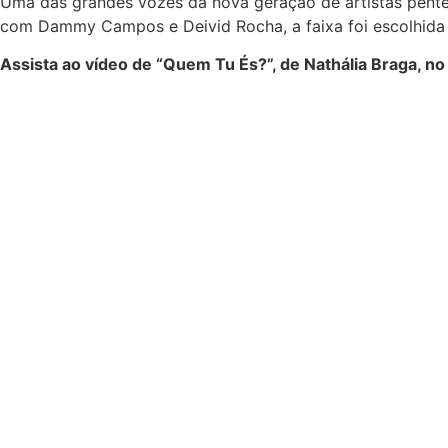
Uma das grandes vozes da nova geração de artistas penteco
com Dammy Campos e Deivid Rocha, a faixa foi escolhida p
Assista ao vídeo de “Quem Tu És?”, de Nathália Braga, n