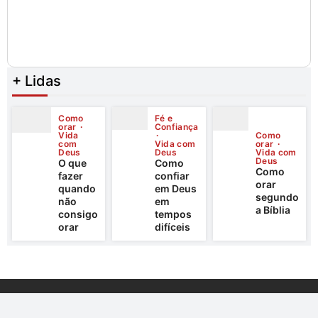
+ Lidas
Como
Fé e
orar
Confiança
Vida
Como
com
Vida com
orar
Deus
Deus
Vida com
Deus
O que
Como
Como
fazer
confiar
orar
quando
em Deus
segundo
não
em
a Bíblia
consigo
tempos
orar
difíceis