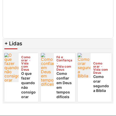
+ Lidas
Como
Fé e
orar
Confiança
Vida
Como
com
Vida com
orar
Deus
Deus
Vida com
Deus
O que
Como
Como
fazer
confiar
orar
quando
em Deus
segundo
não
em
a Bíblia
consigo
tempos
orar
difíceis