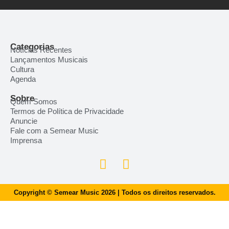
Categorias
Notícias Recentes
Lançamentos Musicais
Cultura
Agenda
Sobre
Quem Somos
Termos de Política de Privacidade
Anuncie
Fale com a Semear Music
Imprensa
Copyright © Semear Music 2026 | Todos os direitos reservados.