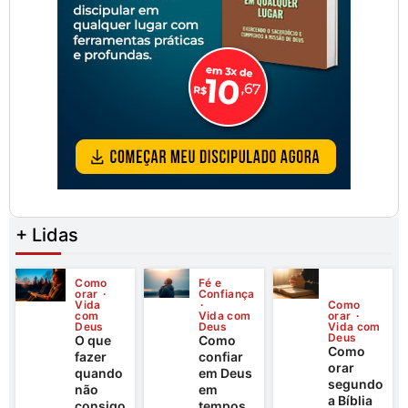
+ Lidas
Como
Fé e
orar
Confiança
Vida
Como
com
Vida com
orar
Deus
Deus
Vida com
Deus
O que
Como
Como
fazer
confiar
orar
quando
em Deus
segundo
não
em
a Bíblia
consigo
tempos