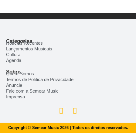
Categorias
Notícias Recentes
Lançamentos Musicais
Cultura
Agenda
Sobre
Quem Somos
Termos de Política de Privacidade
Anuncie
Fale com a Semear Music
Imprensa
Copyright © Semear Music 2026 | Todos os direitos reservados.