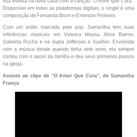
sua estreia na nova casa com a canção “O Amor que Cura”.
Disponível em todas as plataformas digitais, o single é uma
composição de Fernanda Brum e Emerson Pinheiro.
Com um estilo marcado pelo pop, Samantha tem suas
referências musicais em Valesca Maysa, Aline Barros,
Gabriela Rocha e na dupla Jefferson e Suellen. Envolvida
com a música desde quando tinha sete anos, ela sempre
contou com o apoio da família e deu seus primeiros passos
na igreja.
Assista ao clipe de “O Amor Que Cura”, de Samantha
França