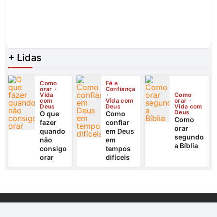
+ Lidas
Como
Fé e
orar
Confiança
Vida
Como
com
Vida com
orar
Deus
Deus
Vida com
Deus
O que
Como
Como
fazer
confiar
orar
quando
em Deus
segundo
não
em
a Bíblia
consigo
tempos
orar
difíceis