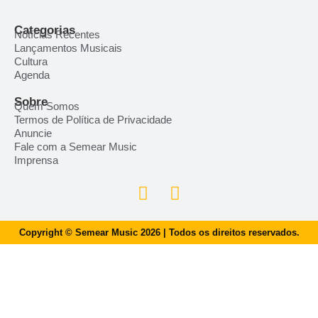
Categorias
Notícias Recentes
Lançamentos Musicais
Cultura
Agenda
Sobre
Quem Somos
Termos de Política de Privacidade
Anuncie
Fale com a Semear Music
Imprensa
Copyright © Semear Music 2026 | Todos os direitos reservados.