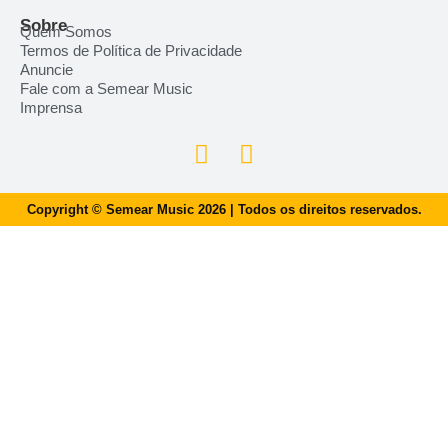
Sobre
Quem Somos
Termos de Política de Privacidade
Anuncie
Fale com a Semear Music
Imprensa
Copyright © Semear Music 2026 | Todos os direitos reservados.