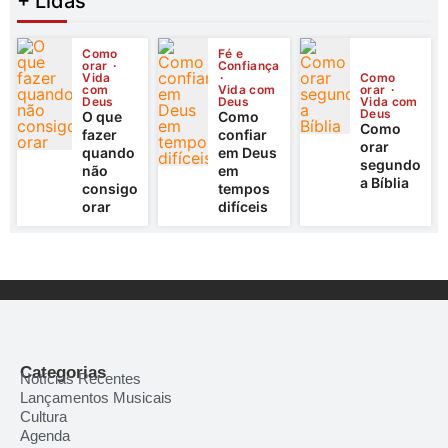
+ Lidas
Como
Fé e
orar
Confiança
Vida
Como
com
Vida com
orar
Deus
Deus
Vida com
Deus
O que
Como
Como
fazer
confiar
orar
quando
em Deus
segundo
não
em
a Bíblia
consigo
tempos
orar
difíceis
Categorias
Notícias Recentes
Lançamentos Musicais
Cultura
Agenda