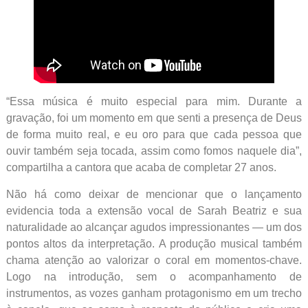
“Essa música é muito especial para mim. Durante a
gravação, foi um momento em que senti a presença de Deus
de forma muito real, e eu oro para que cada pessoa que
ouvir também seja tocada, assim como fomos naquele dia”,
compartilha a cantora que acaba de completar 27 anos.
Não há como deixar de mencionar que o lançamento
evidencia toda a extensão vocal de Sarah Beatriz e sua
naturalidade ao alcançar agudos impressionantes — um dos
pontos altos da interpretação. A produção musical também
chama atenção ao valorizar o coral em momentos-chave.
Logo na introdução, sem o acompanhamento de
instrumentos, as vozes ganham protagonismo em um trecho