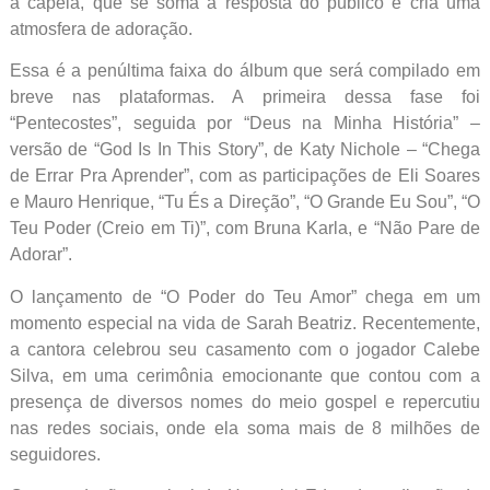
à capela, que se soma à resposta do público e cria uma
atmosfera de adoração.
Essa é a penúltima faixa do álbum que será compilado em
breve nas plataformas. A primeira dessa fase foi
“Pentecostes”, seguida por “Deus na Minha História” –
versão de “God Is In This Story”, de Katy Nichole – “Chega
de Errar Pra Aprender”, com as participações de Eli Soares
e Mauro Henrique, “Tu És a Direção”, “O Grande Eu Sou”, “O
Teu Poder (Creio em Ti)”, com Bruna Karla, e “Não Pare de
Adorar”.
O lançamento de “O Poder do Teu Amor” chega em um
momento especial na vida de Sarah Beatriz. Recentemente,
a cantora celebrou seu casamento com o jogador Calebe
Silva, em uma cerimônia emocionante que contou com a
presença de diversos nomes do meio gospel e repercutiu
nas redes sociais, onde ela soma mais de 8 milhões de
seguidores.