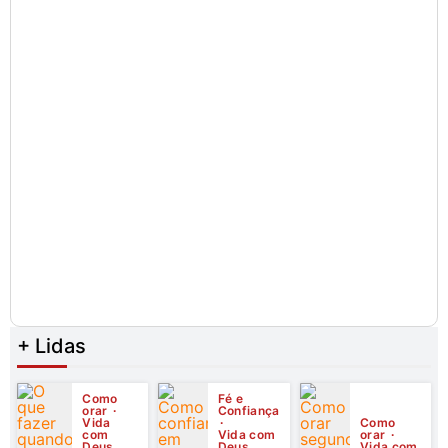
+ Lidas
Como
Fé e
orar
Confiança
Vida
Como
com
Vida com
orar
Deus
Deus
Vida com