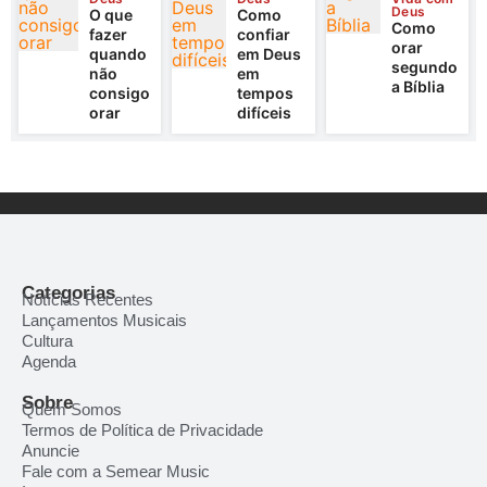
Deus
O que
Como
Como
fazer
confiar
orar
quando
em Deus
segundo
não
em
a Bíblia
consigo
tempos
orar
difíceis
Categorias
Notícias Recentes
Lançamentos Musicais
Cultura
Agenda
Sobre
Quem Somos
Termos de Política de Privacidade
Anuncie
Fale com a Semear Music