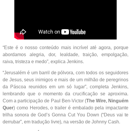
“Este é o nosso conteúdo mais incrível até agora, porque
abordamos alegria, dor, lealdade, traição, empolgação,
raiva, tristeza e medo”, explica Jenkins.
“Jerusalém é um barril de pólvora, com todos os seguidores
de Jesus, seus inimigos e mais de um milhão de peregrinos
da Páscoa reunidos em um só lugar”, completa Jenkins,
lembrando que o momento da crucificação se aproxima.
Com a participação de Paul Ben-Victor (
The Wire, Ninguém
Quer
) como Herodes, o trailer é embalado pela impactante
trilha sonora de God’s Gonna Cut You Down (“Deus vai te
derrubar”, em tradução livre), na versão de Johnny Cash.