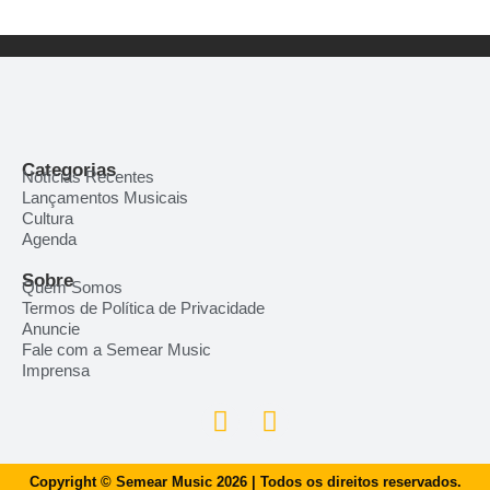
Categorias
Notícias Recentes
Lançamentos Musicais
Cultura
Agenda
Sobre
Quem Somos
Termos de Política de Privacidade
Anuncie
Fale com a Semear Music
Imprensa
Copyright © Semear Music 2026 | Todos os direitos reservados.