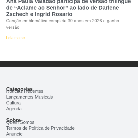
Ana Paula Valadão participa de versão trilíngue
de “Aclame ao Senhor” ao lado de Darlene
Zschech e Ingrid Rosario
Canção emblemática completa 30 anos em 2026 e ganha
versão
Leia mais »
Categorias
Notícias Recentes
Lançamentos Musicais
Cultura
Agenda
Sobre
Quem Somos
Termos de Política de Privacidade
Anuncie