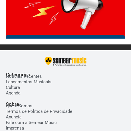
Categorias
Notícias Recentes
Lançamentos Musicais
Cultura
Agenda
Sobre
Quem Somos
Termos de Política de Privacidade
Anuncie
Fale com a Semear Music
Imprensa