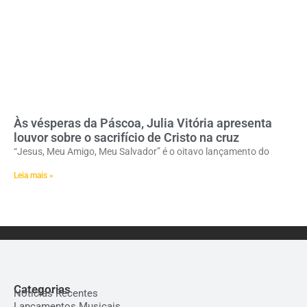
Às vésperas da Páscoa, Julia Vitória apresenta
louvor sobre o sacrifício de Cristo na cruz
“Jesus, Meu Amigo, Meu Salvador” é o oitavo lançamento do
Leia mais »
Categorias
Notícias Recentes
Lançamentos Musicais