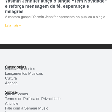
Yasmin Jennifer lança o single “Tem Novidade”
e reforça mensagem de fé, esperança e
milagres
A cantora gospel Yasmin Jennifer apresenta ao público o single
Leia mais »
Categorias
Notícias Recentes
Lançamentos Musicais
Cultura
Agenda
Sobre
Quem Somos
Termos de Política de Privacidade
Anuncie
Fale com a Semear Music