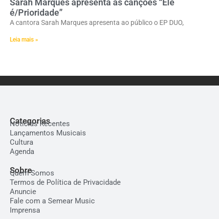
Sarah Marques apresenta as canções “Ele
é/Prioridade”
A cantora Sarah Marques apresenta ao público o EP DUO,
Leia mais »
Categorias
Notícias Recentes
Lançamentos Musicais
Cultura
Agenda
Sobre
Quem Somos
Termos de Política de Privacidade
Anuncie
Fale com a Semear Music
Imprensa